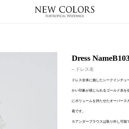
Dress NameB10
– ドレス名
ドレス全体に施したシークインチュ
かい印象が感じられるゴールド糸を
にボリュームを持たせたオーバース
着です。
※アンダーブラウスは取り外し可能