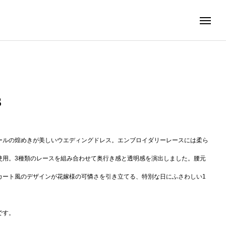
3
ールの煌めきが美しいウエディングドレス。エンブロイダリーレースには柔ら
使用。3種類のレースを組み合わせて奥行き感と透明感を演出しました。腰元
カート風のデザインが花嫁様の可憐さを引き立てる、特別な日にふさわしい1
です。