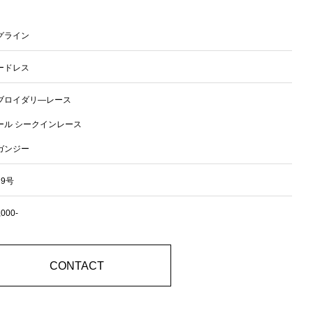
グライン
ードレス
ブロイダリ―レース
ール シークインレース
ガンジー
9号
,000-
CONTACT