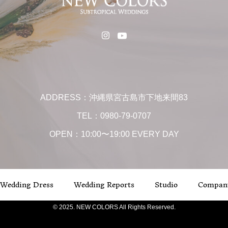
ADDRESS：沖縄県宮古島市下地来間83
TEL：0980-79-0707
OPEN：10:00〜19:00 EVERY DAY
Wedding Dress
Wedding Reports
Studio
Compan
© 2025. NEW COLORS All Rights Reserved.