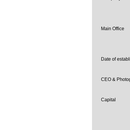
Main Office
Date of estab
CEO & Photo
Capital