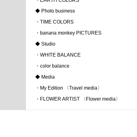
・
EARTH COLORS
◆ Photo business
・
TIME COLORS
・banana monkey PICTURES
◆ Studio
・
WHITE BALANCE
・
color balance
◆ Media
・
My Edition
〈Travel media〉
・FLOWER ARTIST 〈Flower media〉