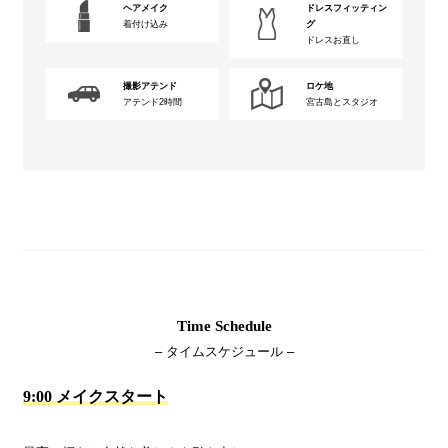
ヘアメイク
ドレスフィッティン
着付け込み
グ
ドレスお直し
撮影アテンド
ロケ地
アテンド2時間
宮古島とスタジオ
Time Schedule
– タイムスケジュール –
9:00 メイクスタート