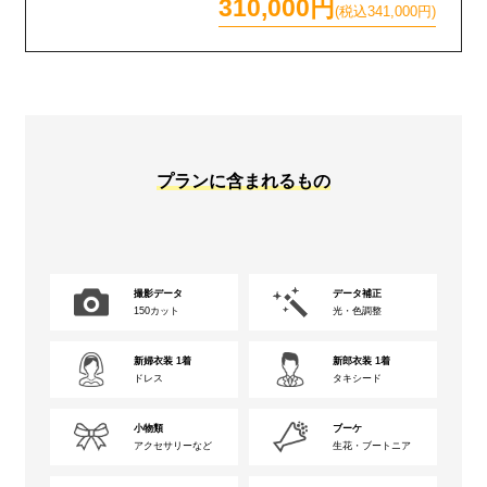
310,000円
(税込341,000円)
プランに含まれるもの
撮影データ
データ補正
150カット
光・色調整
新婦衣装 1着
新郎衣装 1着
ドレス
タキシード
小物類
ブーケ
アクセサリーなど
生花・ブートニア