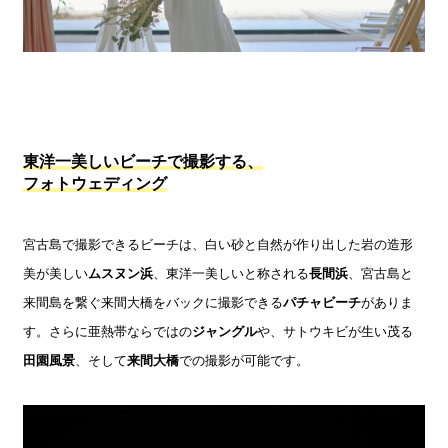
東洋一美しいビーチで撮影する、
フォトウェディング
宮古島で撮影できるビーチは、白い砂と自然が作り出した岩の造形
美が美しい
ムスヌン浜
、東洋一美しいと称される
長間浜
、宮古島と
来間島を繋ぐ来間大橋をバックに撮影できる
パチャビーチ
がありま
す。さらに亜熱帯ならではの
ジャングル
や、サトウキビが生い茂る
田園風景
、そして
来間大橋
での撮影が可能です。