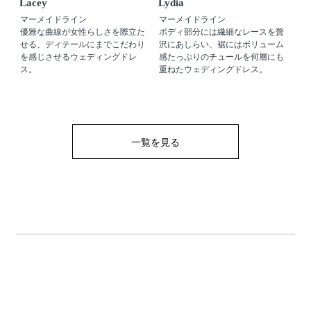
Lacey
Lydia
マーメイドライン
マーメイドライン
優雅な曲線が女性らしさを際立た
ボディ部分には繊細なレースを贅
せる、ディテールにまでこだわり
沢にあしらい、裾にはボリューム
を感じさせるウェディングドレ
感たっぷりのチュールを何層にも
ス。
重ねたウェディングドレス。
一覧を見る