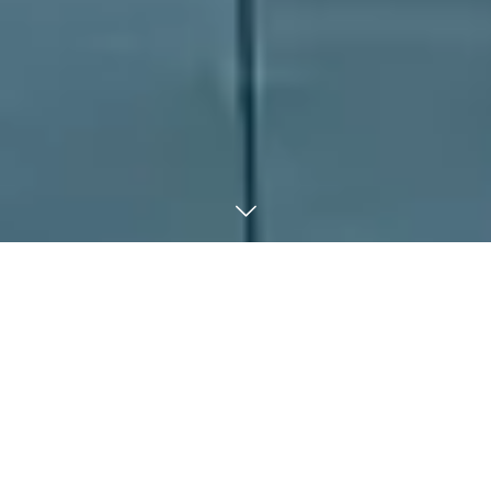
Contact
Call
LINEでお問い合せ
Photo Wedding
Special Plan
贅沢な来間島フォトウェディング
太陽が熱く輝き、時間がゆったりと流れる来間島。その来間島全
土を贅沢にフォトウェディングのロケーションとしてご利用でき
るプラン。東洋一美しい海、のどかで壮大な田園風景、亜熱帯な