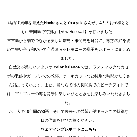
結婚10周年を迎えたNaokoさんとYasuyukiさんが、4人のお子様とと
もに来間島で特別な【Vow Renewal】を行いました。
宮古島から橋でつながる美しい離島・来間島を舞台に、家族の絆を改
めて誓い合う和やかで心温まるセレモニーの様子をレポートにまとめ
ました。
自然光が美しいスタジオ
color balance
では、ラスティックなガゼ
ボの装飾やガーデンでの乾杯、ケーキカットなど特別な時間がたくさ
ん詰まっています。また、島ならではの長間浜でのビーチフォトで
は、宮古ブルーの海を背景に楽しいひとときをお楽しみいただきまし
た。
お二人の10年間の物語、そして未来への希望が詰まったこの特別な
日の詳細をぜひご覧ください。
ウェディングレポートはこちら