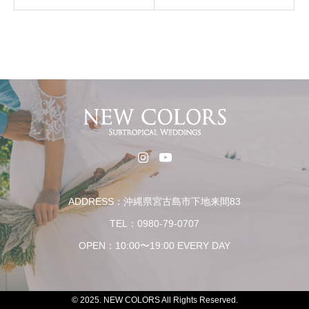
ADDRESS：沖縄県宮古島市下地来間83
TEL：0980-79-0707
OPEN：10:00〜19:00 EVERY DAY
© 2025. NEW COLORS All Rights Reserved.